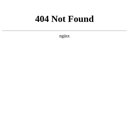
网站地图
在线预约
023-63505832
24小时服务电话：
网站首页
常见问题
行业资讯
案例赏析
设计资料
产品中心
关于我们
联系我们
产品中心
您当前的位置：
首页
> 产品中心
风冷单元式空调机组
格力DF系列风冷单元式空调机组适用于写字楼、计量室、
医院、商场、餐厅、歌舞厅、会议室、宾馆、超市等水源缺乏、