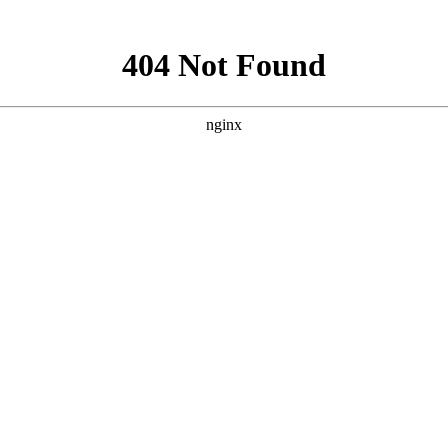
联系我们
厨享风管式室内机
腐设计，油烟附着更少；智控风量大小，应对油烟脏堵；四种